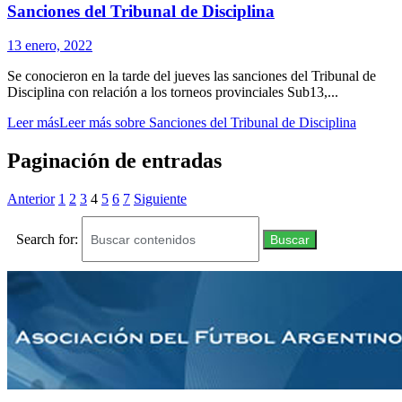
Sanciones del Tribunal de Disciplina
13 enero, 2022
Se conocieron en la tarde del jueves las sanciones del Tribunal de
Disciplina con relación a los torneos provinciales Sub13,...
Leer más
Leer más sobre Sanciones del Tribunal de Disciplina
Paginación de entradas
Anterior
1
2
3
4
5
6
7
Siguiente
Search for:
Buscar