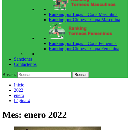
Ranking por Ligas – Copa Masculina
Ranking por Clubes – Copa Masculina
Ranking por Ligas – Copa Femenina
Ranking por Clubes – Copa Femenina
Sanciones
Contactenos
Buscar:
Inicio
2022
enero
Página 4
Mes:
enero 2022