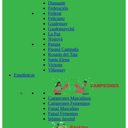
Diamante
Federación
Federal
Feliciano
Gualeguay
Gualeguaychú
La Paz
Nogoyá
Parana
Paraná Campaña
Rosario del Tala
Santa Elena
Victoria
Villaguay
Estadísticas
Campeones Masculinos
Campeones Femeninos
Futsal Masculino
Futsal Femenino
Infanto Juvenil