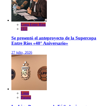
Copa Entre Ríos
FEF
Se presentó el anteproyecto de la Supercopa
Entre Ríos «40° Aniversario»
27 julio, 2026
Ligas
Paraná