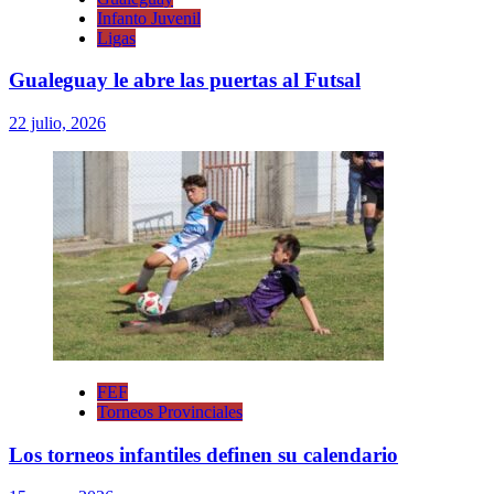
Infanto Juvenil
Ligas
Gualeguay le abre las puertas al Futsal
22 julio, 2026
FEF
Torneos Provinciales
Los torneos infantiles definen su calendario