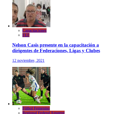
Capacitaciones
FEF
Nelson Casis presente en la capacitación a
dirigentes de Federaciones, Ligas y Clubes
12 noviembre, 2021
Fútbol Femenino
Regional Federal Amateur