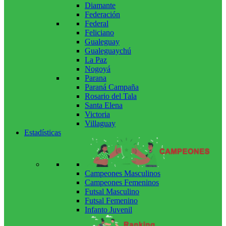
Diamante
Federación
Federal
Feliciano
Gualeguay
Gualeguaychú
La Paz
Nogoyá
Parana
Paraná Campaña
Rosario del Tala
Santa Elena
Victoria
Villaguay
Estadísticas
Campeones Masculinos
Campeones Femeninos
Futsal Masculino
Futsal Femenino
Infanto Juvenil