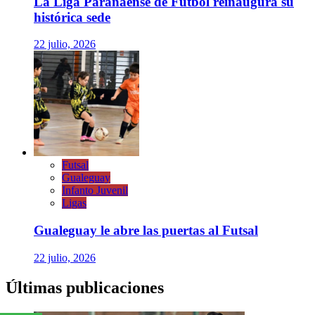
La Liga Paranaense de Fútbol reinaugura su
histórica sede
22 julio, 2026
Futsal
Gualeguay
Infanto Juvenil
Ligas
Gualeguay le abre las puertas al Futsal
22 julio, 2026
Últimas publicaciones