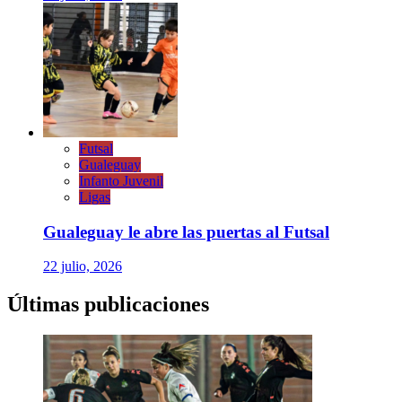
Futsal
Gualeguay
Infanto Juvenil
Ligas
Gualeguay le abre las puertas al Futsal
22 julio, 2026
Últimas publicaciones