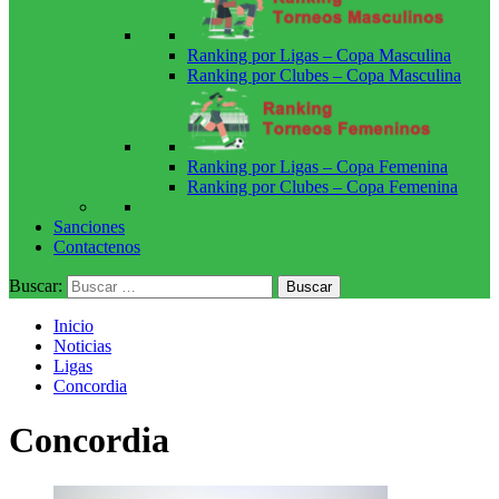
Ranking por Ligas – Copa Masculina
Ranking por Clubes – Copa Masculina
Ranking por Ligas – Copa Femenina
Ranking por Clubes – Copa Femenina
Sanciones
Contactenos
Buscar:
Inicio
Noticias
Ligas
Concordia
Concordia