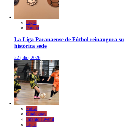
Ligas
Paraná
La Liga Paranaense de Fútbol reinaugura su
histórica sede
22 julio, 2026
Futsal
Gualeguay
Infanto Juvenil
Ligas