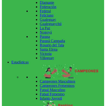
Diamante
Federación
Federal
Feliciano
Gualeguay
Gualeguaychú
La Paz
Nogoyá
Parana
Paraná Campaña
Rosario del Tala
Santa Elena
Victoria
Villaguay
Estadísticas
Campeones Masculinos
Campeones Femeninos
Futsal Masculino
Futsal Femenino
Infanto Juvenil