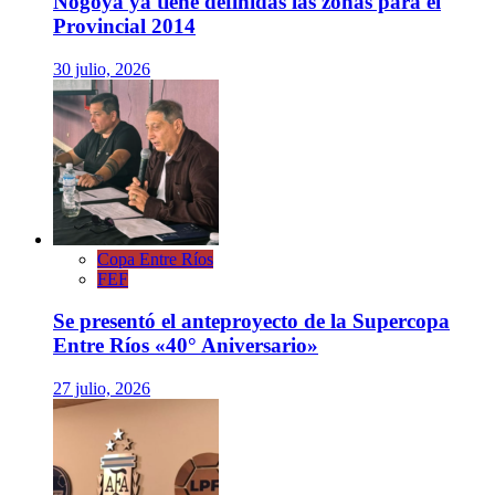
Nogoyá ya tiene definidas las zonas para el
Provincial 2014
30 julio, 2026
Copa Entre Ríos
FEF
Se presentó el anteproyecto de la Supercopa
Entre Ríos «40° Aniversario»
27 julio, 2026