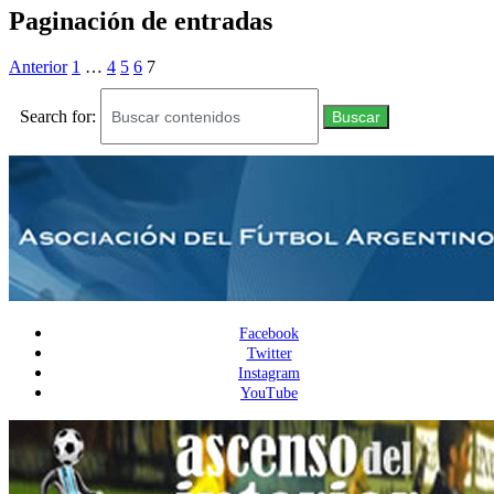
Paginación de entradas
Anterior
1
…
4
5
6
7
Search for:
Buscar
Facebook
Twitter
Instagram
YouTube