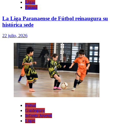
Ligas
Paraná
La Liga Paranaense de Fútbol reinaugura su
histórica sede
22 julio, 2026
Futsal
Gualeguay
Infanto Juvenil
Ligas