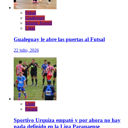
Futsal
Gualeguay
Infanto Juvenil
Ligas
Gualeguay le abre las puertas al Futsal
22 julio, 2026
Ligas
Paraná
Sportivo Urquiza empató y por ahora no hay
nada definido en la Liga Paranaense