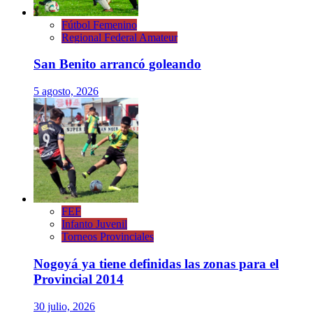
Fútbol Femenino
Regional Federal Amateur
San Benito arrancó goleando
5 agosto, 2026
FEF
Infanto Juvenil
Torneos Provinciales
Nogoyá ya tiene definidas las zonas para el
Provincial 2014
30 julio, 2026