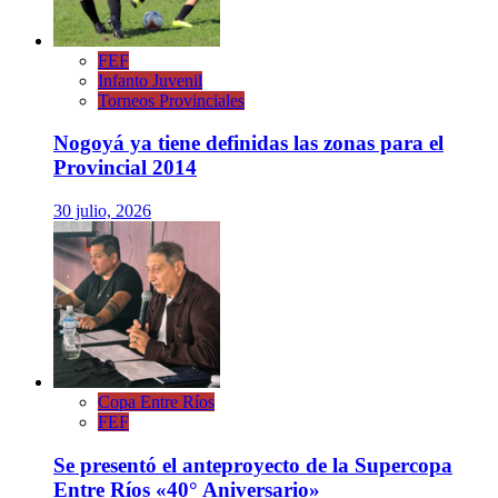
FEF
Infanto Juvenil
Torneos Provinciales
Nogoyá ya tiene definidas las zonas para el
Provincial 2014
30 julio, 2026
Copa Entre Ríos
FEF
Se presentó el anteproyecto de la Supercopa
Entre Ríos «40° Aniversario»