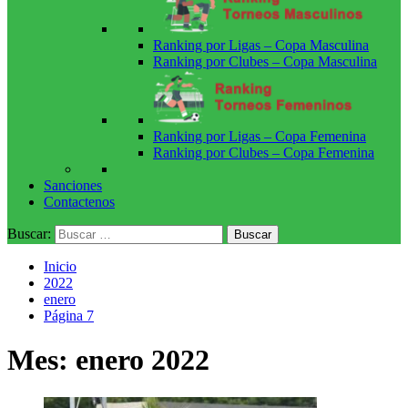
Ranking por Ligas – Copa Masculina
Ranking por Clubes – Copa Masculina
Ranking por Ligas – Copa Femenina
Ranking por Clubes – Copa Femenina
Sanciones
Contactenos
Buscar:
Inicio
2022
enero
Página 7
Mes:
enero 2022