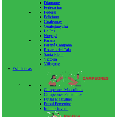
Diamante
Federación
Federal
Feliciano
Gualeguay
Gualeguaychú
La Paz
Nogoyá
Parana
Paraná Campaña
Rosario del Tala
Santa Elena
Victoria
Villaguay
Estadísticas
Campeones Masculinos
Campeones Femeninos
Futsal Masculino
Futsal Femenino
Infanto Juvenil