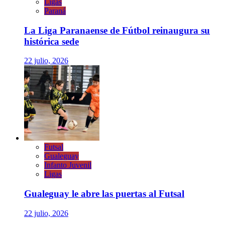
Ligas
Paraná
La Liga Paranaense de Fútbol reinaugura su
histórica sede
22 julio, 2026
Futsal
Gualeguay
Infanto Juvenil
Ligas
Gualeguay le abre las puertas al Futsal
22 julio, 2026