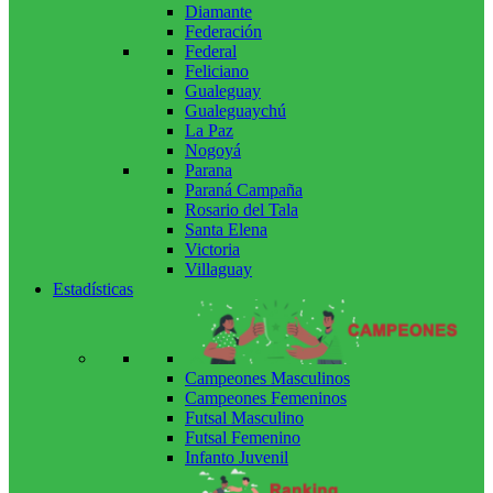
Diamante
Federación
Federal
Feliciano
Gualeguay
Gualeguaychú
La Paz
Nogoyá
Parana
Paraná Campaña
Rosario del Tala
Santa Elena
Victoria
Villaguay
Estadísticas
Campeones Masculinos
Campeones Femeninos
Futsal Masculino
Futsal Femenino
Infanto Juvenil