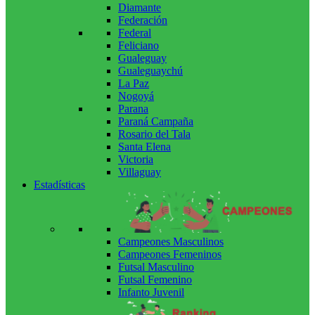
Diamante
Federación
Federal
Feliciano
Gualeguay
Gualeguaychú
La Paz
Nogoyá
Parana
Paraná Campaña
Rosario del Tala
Santa Elena
Victoria
Villaguay
Estadísticas
Campeones Masculinos
Campeones Femeninos
Futsal Masculino
Futsal Femenino
Infanto Juvenil