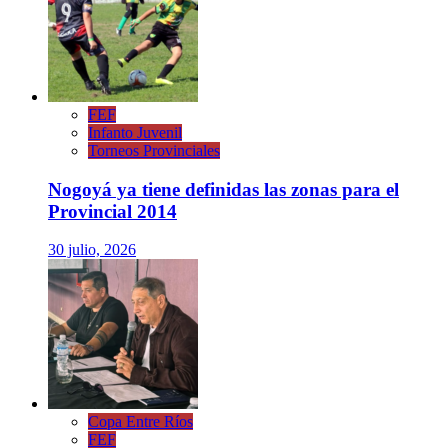
FEF
Infanto Juvenil
Torneos Provinciales
Nogoyá ya tiene definidas las zonas para el
Provincial 2014
30 julio, 2026
Copa Entre Ríos
FEF