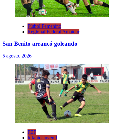
Fútbol Femenino
Regional Federal Amateur
San Benito arrancó goleando
5 agosto, 2026
FEF
Infanto Juvenil