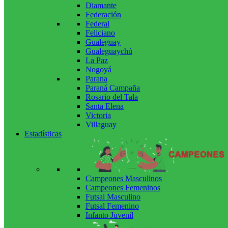
Diamante
Federación
Federal
Feliciano
Gualeguay
Gualeguaychú
La Paz
Nogoyá
Parana
Paraná Campaña
Rosario del Tala
Santa Elena
Victoria
Villaguay
Estadísticas
Campeones Masculinos
Campeones Femeninos
Futsal Masculino
Futsal Femenino
Infanto Juvenil