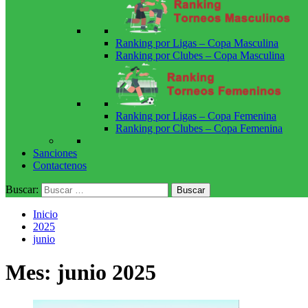
Ranking por Ligas – Copa Masculina
Ranking por Clubes – Copa Masculina
Ranking por Ligas – Copa Femenina
Ranking por Clubes – Copa Femenina
Sanciones
Contactenos
Buscar:
Inicio
2025
junio
Mes:
junio 2025