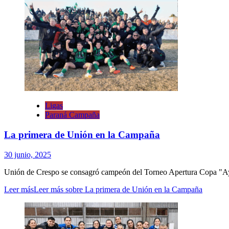
Ligas
Paraná Campaña
La primera de Unión en la Campaña
30 junio, 2025
Unión de Crespo se consagró campeón del Torneo Apertura Copa "Ayrt
Leer más
Leer más sobre La primera de Unión en la Campaña