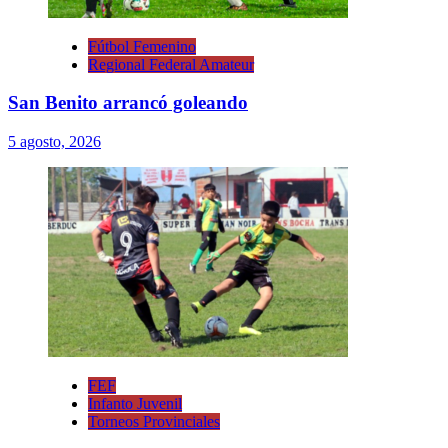
Fútbol Femenino
Regional Federal Amateur
San Benito arrancó goleando
5 agosto, 2026
FEF
Infanto Juvenil
Torneos Provinciales