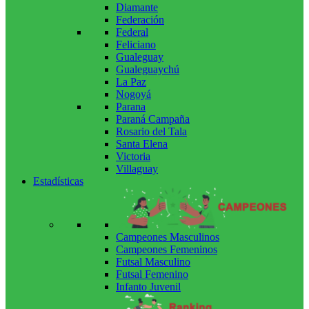
Diamante
Federación
Federal
Feliciano
Gualeguay
Gualeguaychú
La Paz
Nogoyá
Parana
Paraná Campaña
Rosario del Tala
Santa Elena
Victoria
Villaguay
Estadísticas
Campeones Masculinos
Campeones Femeninos
Futsal Masculino
Futsal Femenino
Infanto Juvenil