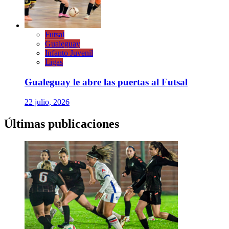
Futsal
Gualeguay
Infanto Juvenil
Ligas
Gualeguay le abre las puertas al Futsal
22 julio, 2026
Últimas publicaciones