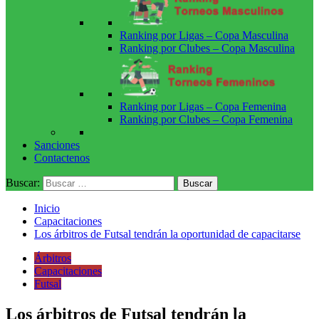
Ranking por Ligas – Copa Masculina
Ranking por Clubes – Copa Masculina
Ranking por Ligas – Copa Femenina
Ranking por Clubes – Copa Femenina
Sanciones
Contactenos
Buscar:
Inicio
Capacitaciones
Los árbitros de Futsal tendrán la oportunidad de capacitarse
Árbitros
Capacitaciones
Futsal
Los árbitros de Futsal tendrán la