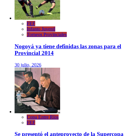
FEF
Infanto Juvenil
Torneos Provinciales
Nogoyá ya tiene definidas las zonas para el
Provincial 2014
30 julio, 2026
Copa Entre Ríos
FEF
Se presentó el anteproyecto de la Supercopa