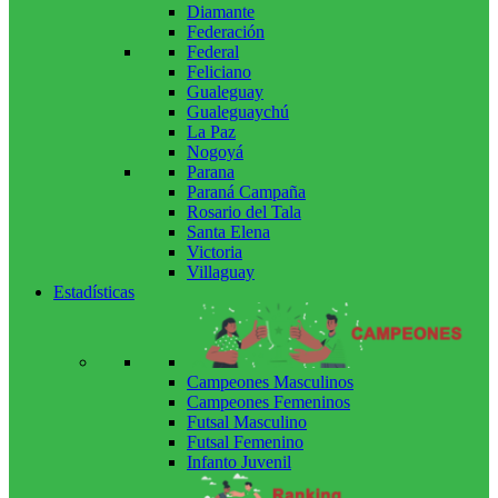
Diamante
Federación
Federal
Feliciano
Gualeguay
Gualeguaychú
La Paz
Nogoyá
Parana
Paraná Campaña
Rosario del Tala
Santa Elena
Victoria
Villaguay
Estadísticas
Campeones Masculinos
Campeones Femeninos
Futsal Masculino
Futsal Femenino
Infanto Juvenil