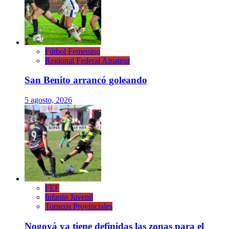
Fútbol Femenino
Regional Federal Amateur
San Benito arrancó goleando
5 agosto, 2026
FEF
Infanto Juvenil
Torneos Provinciales
Nogoyá ya tiene definidas las zonas para el