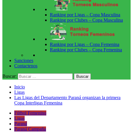
Ranking por Ligas – Copa Masculina
Ranking por Clubes – Copa Masculina
Ranking por Ligas – Copa Femenina
Ranking por Clubes – Copa Femenina
Sanciones
Contactenos
Buscar:
Inicio
Ligas
Las Ligas del Departamento Paraná organizan la primera
Copa Interligas Femenina
Fútbol Femenino
Ligas
Paraná
Paraná Campaña