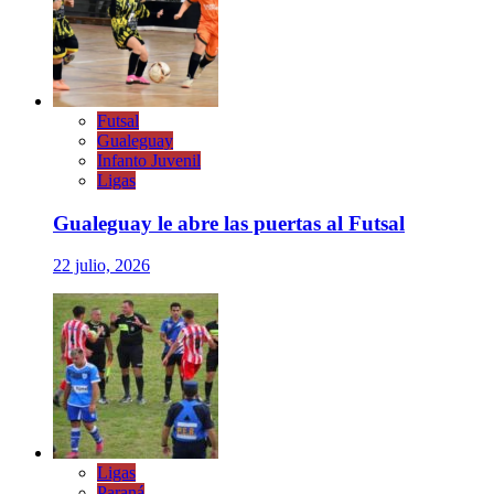
Futsal
Gualeguay
Infanto Juvenil
Ligas
Gualeguay le abre las puertas al Futsal
22 julio, 2026
Ligas
Paraná