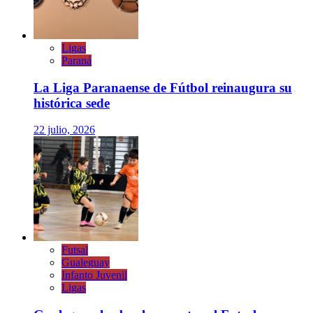
Ligas
Paraná
La Liga Paranaense de Fútbol reinaugura su
histórica sede
22 julio, 2026
Futsal
Gualeguay
Infanto Juvenil
Ligas