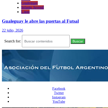
Gualeguay
Infanto Juvenil
Ligas
Gualeguay le abre las puertas al Futsal
22 julio, 2026
Search for:
Buscar
Facebook
Twitter
Instagram
YouTube