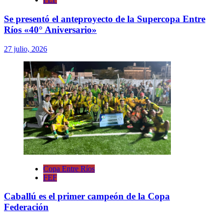
Se presentó el anteproyecto de la Supercopa Entre
Ríos «40° Aniversario»
27 julio, 2026
Copa Entre Ríos
FEF
Caballú es el primer campeón de la Copa
Federación