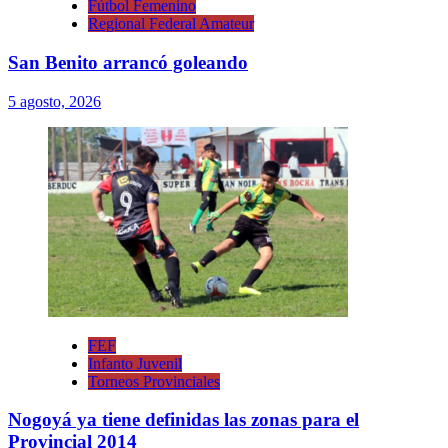
Fútbol Femenino
Regional Federal Amateur
San Benito arrancó goleando
5 agosto, 2026
FEF
Infanto Juvenil
Torneos Provinciales
Nogoyá ya tiene definidas las zonas para el
Provincial 2014