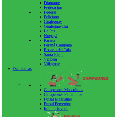
Diamante
Federación
Federal
Feliciano
Gualeguay
Gualeguaychú
La Paz
Nogoyá
Parana
Paraná Campaña
Rosario del Tala
Santa Elena
Victoria
Villaguay
Estadísticas
Campeones Masculinos
Campeones Femeninos
Futsal Masculino
Futsal Femenino
Infanto Juvenil