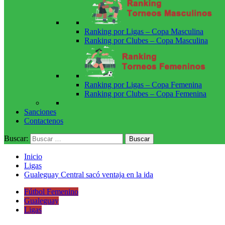
Ranking por Ligas – Copa Masculina
Ranking por Clubes – Copa Masculina
Ranking por Ligas – Copa Femenina
Ranking por Clubes – Copa Femenina
Sanciones
Contactenos
Buscar:
Inicio
Ligas
Gualeguay Central sacó ventaja en la ida
Fútbol Femenino
Gualeguay
Ligas