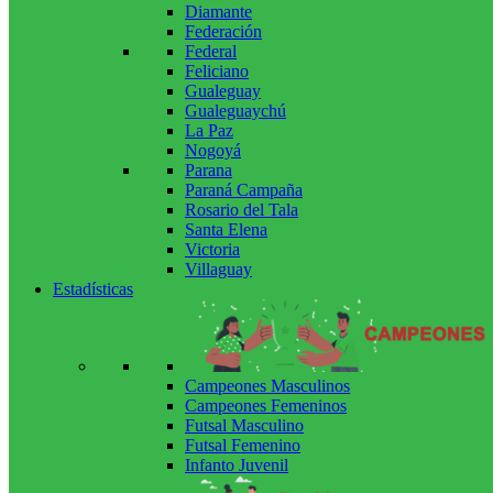
Diamante
Federación
Federal
Feliciano
Gualeguay
Gualeguaychú
La Paz
Nogoyá
Parana
Paraná Campaña
Rosario del Tala
Santa Elena
Victoria
Villaguay
Estadísticas
Campeones Masculinos
Campeones Femeninos
Futsal Masculino
Futsal Femenino
Infanto Juvenil